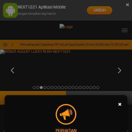
×
NEXT1221 Aplikasi Mobile
UNDUH
Jangan tampilkan lagi hari ini
percaya.
Pemeliharaan Terjadwal: PP Virtual Sports pada 30-Jun-2026 dari 15.00.00 sampai
Daftar
Masuk
×
JACKPOT
PLAY
PERHATIAN