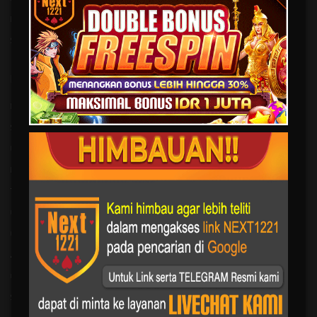
Pusat Bantuan
Referral
Syarat dan Ketentuan
Kategori
Dukungan
Hot Games
+6287823791082
Slots
Live Casino
Race
Togel
Olahraga
Crash Game
Arcade
E-Sports
Sabung Ayam