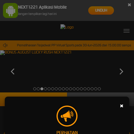
×
NEXT1221 Aplikasi Mobile
UNDUH
Jangan tampilkan lagi hari ini
caya.
Pemeliharaan Terjadwal: PP Virtual Sports pada 30-Jun-2026 dari 15.00.00 sampai 30
Daftar
Masuk
×
JACKPOT
PLAY
PERHATIAN