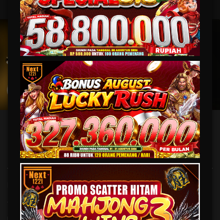
UNDUH
NEXT1221 APP
Nikmati berbagai permainan dalam satu
genggaman
UNDUH
PANDUAN INSTALASI
NEXT1221: Link Situs Games Online Deposit Pulsa Anti
Nawala
Kebijaksanaan
Platform
Tentang NEXT1221
Promosi
Responsible Gambling
Loyalty