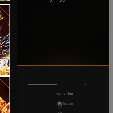
1 App
stalasi
Komunitas
823791082
Telegram