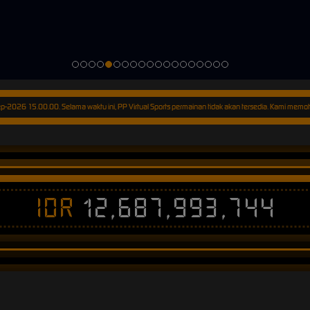
.00. Selama waktu ini, PP Virtual Sports permainan tidak akan tersedia. Kami memohon maaf at
IDR
12,687,993,744