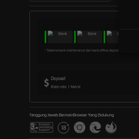
* Selama bank maintenance dan bank offline deposit dan penarikan
Deposit
Rata-rata 1 Menit
Tanggung Jawab Bermain
Browser Yang Didukung