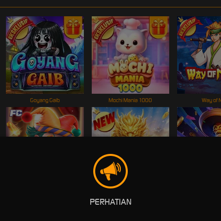
Goyang Gaib
Mochi Mania 1000
Way of N
Poker Win
Mahjong Wins Triple Pot
Wild Ban
PERHATIAN