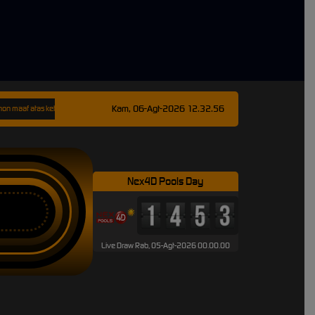
Kam, 06-Agt-2026 12.32.56
as ketidaknyamanan yang mungkin ditimbulkan.
Pemeliharaan Terjadwal: MarbleX pada 31-Jul-
Nex4D Pools Day
Live Draw Rab, 05-Agt-2026 00.00.00