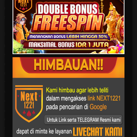
Pusat Bantuan
Referral
Syarat dan Ketentuan
Kategori
Dukungan
Hot Games
+6287823791082
Slots
Live Casino
Race
Togel
Olahraga
Crash Game
Arcade
E-Sports
Sabung Ayam