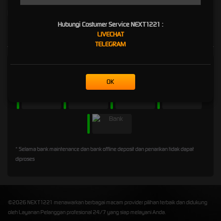
Komunitas
Hubungi Costumer Service NEXT1221 :
Telegram
LIVECHAT
TELEGRAM
OK
* Selama bank maintenance dan bank offline deposit dan penarikan tidak dapat
diproses
©2026 NEXT1221 menawarkan berbagai macam provider pilihan terbaik dan didukung
oleh Layanan Pelanggan profesional 24/7 yang siap melayani Anda.